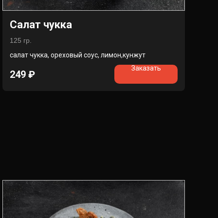
Салат чукка
125 гр.
салат чукка, ореховый соус, лимон,кунжут
Заказать
249
₽