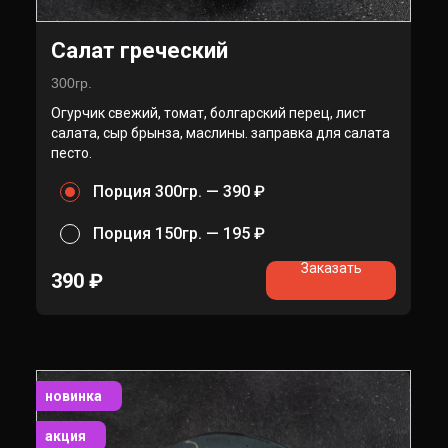
Салат греческий
300гр.
Огурчик свежий, томат, болгарский перец, лист
салата, сыр брынза, маслины. заправка для салата
песто.
Порция 300гр. —
390 ₽
Порция 150гр. —
195 ₽
Заказать
390
₽
новинка
акция