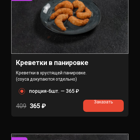
Креветки в панировке
Креветки в хрустящей панировке.
(соуса докупаются отдельно)
порция-6шт. —
365 ₽
Заказать
409
365
₽