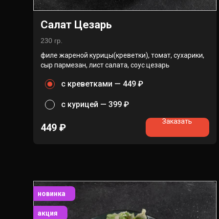
Салат Цезарь
230 гр.
филе жареной курицы(креветки), томат, сухарики,
сыр пармезан, лист салата, соус цезарь
с креветками —
449 ₽
с курицей —
399 ₽
Заказать
449
₽
новинка
акция