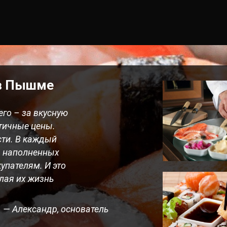
 в Пышме
его – за вкусную
атичные цены.
сти. В каждый
, наполненных
упателям. И это
лая их жизнь
— Александр, основатель