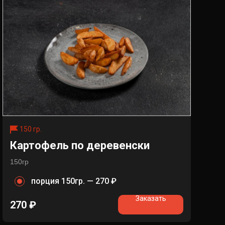
150 гр.
Картофель по деревенски
150гр
порция 150гр. —
270 ₽
Заказать
270
₽