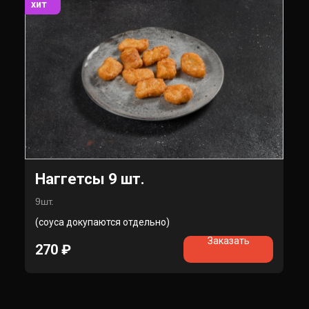
хит
Наггетсы 9 шт.
9шт.
(соуса докупаются отдельно)
Заказать
270
₽