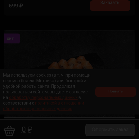
Заказать
699
₽
хит
Мы используем cookies (в т. ч. при помощи
сервиса Яндекс.Метрика) для быстрой и
удобной работы сайта. Продолжая
пользоваться сайтом, вы даете согласие
Принять
на
обработку персональных данных
в
соответствии с
политикой в отношении
обработки персональных данных
.
Эби де люкс
0 ₽
Оформить заказ
225 гр.