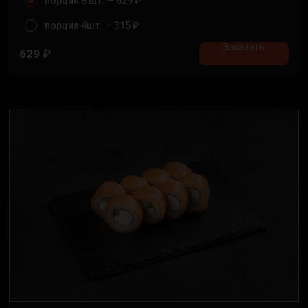
порция 8 шт. —
629 ₽
порция 4шт. —
315 ₽
Заказать
629
₽