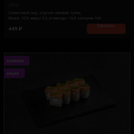
220гр.
Сливочный сыр, огурчик свежий, тунец
белки- 10,9; жиры-5,0, углеводы -16,0. калории-169
Заказать
449
₽
новинка
акция