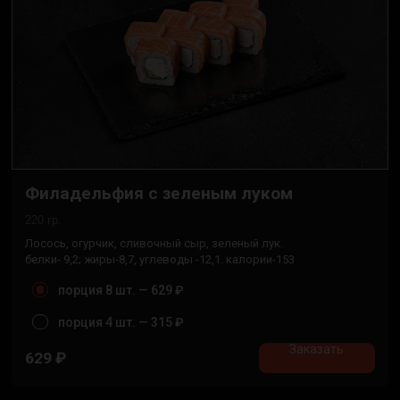
Филадельфия с зеленым луком
220 гр.
Лосось, огурчик, сливочный сыр, зеленый лук.
белки- 9,2; жиры-8,7, углеводы -12,1. калории-153
порция 8 шт. —
629 ₽
порция 4 шт. —
315 ₽
Заказать
629
₽