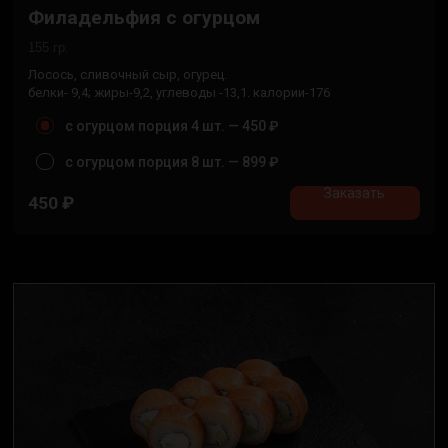
Филадельфия с огурцом
155 гр.
Лосось, сливочный сыр, огурец.
белки- 9,4; жиры-9,2, углеводы -13,1. калории-176
с огурцом порция 4 шт. —
450 ₽
с огурцом порция 8 шт. —
899 ₽
Заказать
450
₽