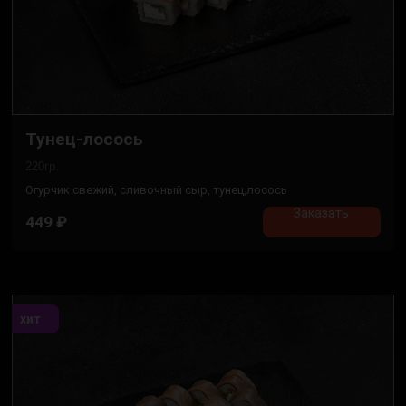
Тунец-лосось
220гр.
Огурчик свежий, сливочный сыр, тунец,лосось
Заказать
449
₽
хит