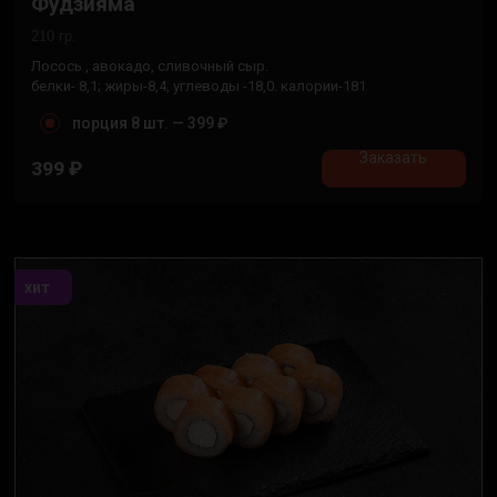
Фудзияма
210 гр.
Лосось , авокадо, сливочный сыр.
белки- 8,1; жиры-8,4, углеводы -18,0. калории-181
порция 8 шт. —
399 ₽
Заказать
399
₽
хит