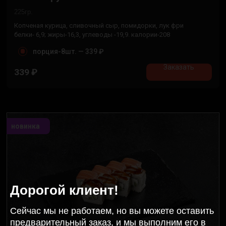
225гр.
Копченая курица, сливочный сыр, помидорки, лук фри
белки- 6,9; жиры-16,3, углеводы -19,9. калории-208
порция-8шт. —
339 ₽
Заказать
339
₽
новинка
Дорогой клиент!
Сейчас мы не работаем, но вы можете оставить
предварительный заказ, и мы выполним его в