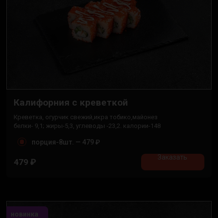
Калифорния с креветкой
Креветка, огурчик свежий,икра тобико,майонез
белки- 9,1; жиры-5,3, углеводы -23,2. калории-148
порция-8шт. —
479 ₽
Заказать
479
₽
новинка