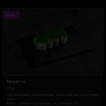
акция
Нилетто
220гр.
Огурчик свежий, краб (имитация), сливочный сыр, икра тобико,
томат.
белки- 7,0; жиры-3,9, углеводы -14,2. калории-113