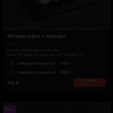
Филадельфия с авокадо
152 гр.
Лосось, сливочный сыр, авокадо.
белки- 9,4; жиры-9,2, углеводы -13,1. калории-176
с авокадо порция 4 шт. —
450 ₽
с авокадо порция 8 шт. —
899 ₽
Заказать
450
₽
хит