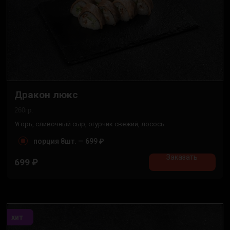
Дракон люкс
260гр.
Угорь, сливочный сыр, огурчик свежий, лосось.
порция 8шт. —
699 ₽
Заказать
699
₽
хит