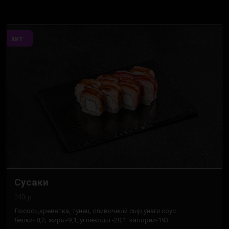
хит
Сусаки
240гр.
Лосось,креветка, тунец, сливочный сыр,унаги соус
белки- 8,2; жиры-9,1, углеводы -20,1. калории-193