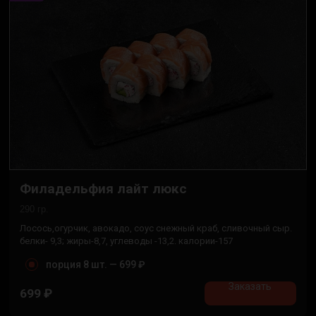
Филадельфия лайт люкс
290 гр.
Лосось,огурчик, авокадо, соус снежный краб, сливочный сыр.
белки- 9,3; жиры-8,7, углеводы -13,2. калории-157
порция 8 шт. —
699 ₽
Заказать
699
₽