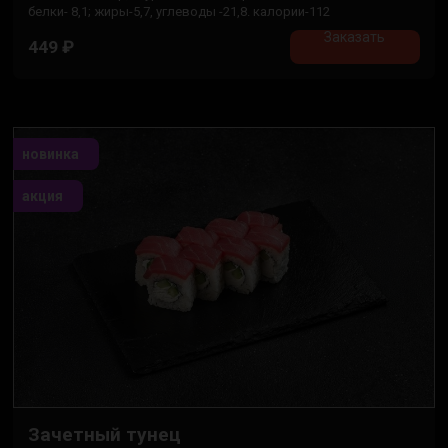
белки- 8,1; жиры-5,7, углеводы -21,8. калории-112
Заказать
449
₽
новинка
акция
Зачетный тунец