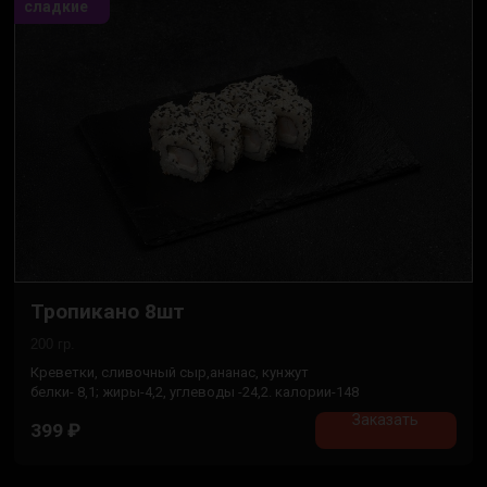
сладкие
Тропикано 8шт
200 гр.
Креветки, сливочный сыр,ананас, кунжут
белки- 8,1; жиры-4,2, углеводы -24,2. калории-148
Заказать
399
₽