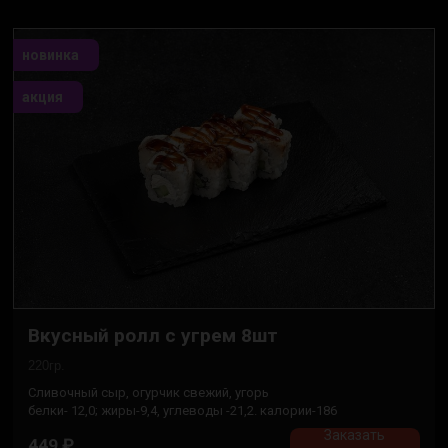
новинка
акция
Вкусный ролл с угрем 8шт
220гр.
Сливочный сыр, огурчик свежий, угорь
белки- 12,0; жиры-9,4, углеводы -21,2. калории-186
Заказать
449
₽