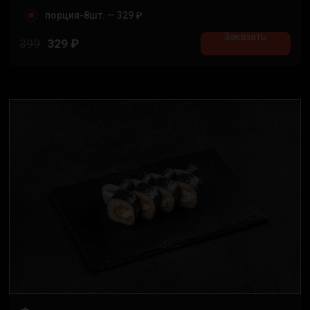
порция-8шт. —
329 ₽
Заказать
399
329
₽