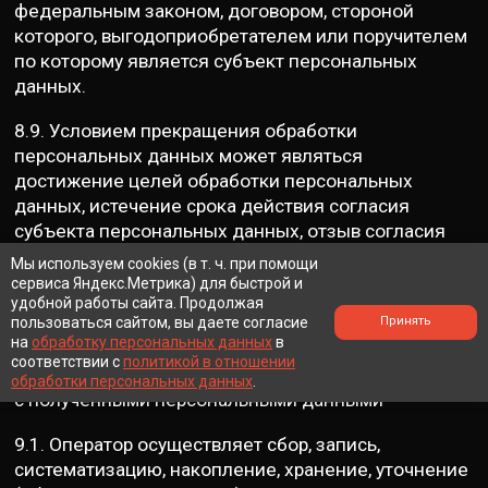
федеральным законом, договором, стороной
которого, выгодоприобретателем или поручителем
по которому является субъект персональных
данных.
8.9. Условием прекращения обработки
персональных данных может являться
достижение целей обработки персональных
данных, истечение срока действия согласия
субъекта персональных данных, отзыв согласия
субъектом персональных данных или требование
Мы используем cookies (в т. ч. при помощи
о прекращении обработки персональных данных, а
сервиса Яндекс.Метрика) для быстрой и
удобной работы сайта. Продолжая
также выявление неправомерной обработки
пользоваться сайтом, вы даете согласие
Принять
персональных данных.
на
обработку персональных данных
в
соответствии с
политикой в отношении
9. Перечень действий, производимых Оператором
обработки персональных данных
.
с полученными персональными данными
9.1. Оператор осуществляет сбор, запись,
систематизацию, накопление, хранение, уточнение