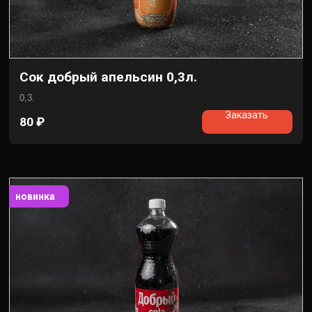
Сок добрый апельсин 0,3л.
0,3.
Заказать
80
₽
новинка