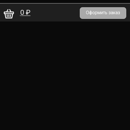
0 ₽
Оформить заказ
2026 «Сайбаши»
Доставка роллов и пиццы
+7 (992) 345-8944
saibashi1410@mail.ru
Политика конфиденциальности
Принимаем оплату картами и электронными
деньгами